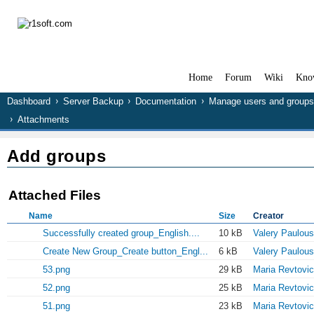
Home
Forum
Wiki
Kno
Dashboard
Server Backup
Documentation
Manage users and groups
Attachments
Add groups
Attached Files
Name
Size
Creator
Successfully created group_English....
10 kB
Valery Paulous
Create New Group_Create button_Engl...
6 kB
Valery Paulous
53.png
29 kB
Maria Revtovi
52.png
25 kB
Maria Revtovi
51.png
23 kB
Maria Revtovi